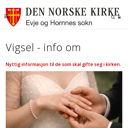
FORSIDE
Vigsel - info om
DÅP-VIGSEL
BARN, UNGE OG KONFIRMANTER
Nyttig informasjon til de som skal gifte seg i kirken.
MENIGHETSARBEID
KYRKJEBLADET
GRAVFERD - GRAVPLASSENE
KIRKENE
KONTAKT OSS